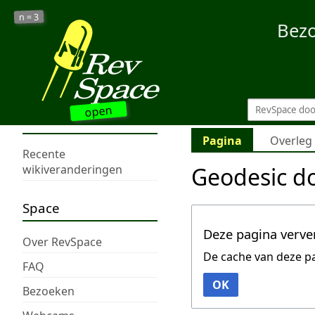
3
n =
Bez
open
Pagina
Overleg
Recente
Geodesic 
wikiveranderingen
Space
Deze pagina verve
Over RevSpace
De cache van deze p
FAQ
OK
Bezoeken