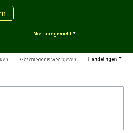
um
Niet aangemeld
Handelingen
jken
Geschiedenis weergeven