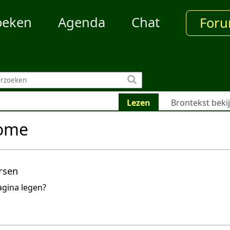
oeken
Agenda
Chat
For
Lezen
Brontekst beki
dome
rsen
agina legen?