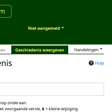
um
Niet aangemeld
Handelingen
ken
Geschiedenis weergeven
nis
Hulp
 knop onderaan.
met voorgaande versie,
k
= kleine wijziging.