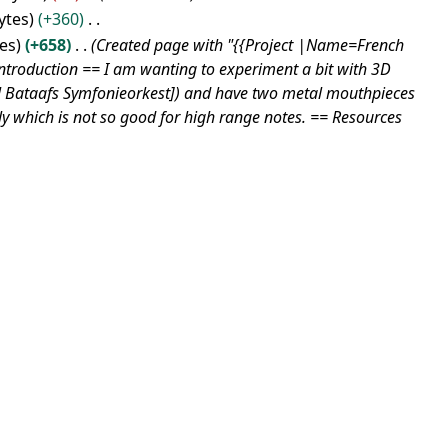
ytes
+360
tes
+658
Created page with "{{Project |Name=French
troduction == I am wanting to experiment a bit with 3D
.nl Bataafs Symfonieorkest]) and have two metal mouthpieces
ly which is not so good for high range notes. == Resources