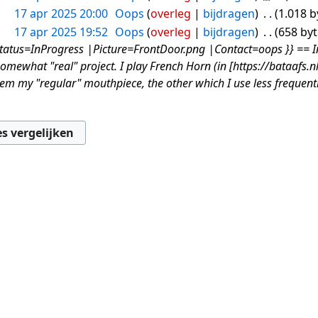
17 apr 2025 20:00
Oops
overleg
bijdragen
1.018 b
17 apr 2025 19:52
Oops
overleg
bijdragen
658 by
atus=InProgress |Picture=FrontDoor.png |Contact=oops }} == In
omewhat "real" project. I play French Horn (in [https://bataafs
hem my "regular" mouthpiece, the other which I use less frequent