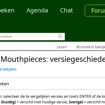
oeken
Agenda
Chat
For
Lezen
Brontekst bekij
Mouthpieces: versiegeschiede
a bekijken
oeken
en: selecteer de te vergelijken versies en toets ENTER of de
:
(huidig)
= verschil met huidige versie,
(vorige)
= verschil 