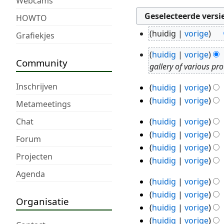
Webcams
HOWTO
huidig
vorige
Grafiekjes
7
jan
huidig
vorige
9
Community
2026
gallery of various pr
aug
2025
Inschrijven
huidig
vorige
14
G
huidig
vorige
mei
Metameetings
e
2025
Chat
huidig
vorige
e
18
huidig
vorige
n
apr
Forum
G
b
huidig
vorige
2025
Projecten
e
e
G
huidig
vorige
e
w
e
Agenda
huidig
vorige
n
e
e
17
G
b
huidig
vorige
r
n
apr
Organisatie
e
e
G
k
b
huidig
vorige
2025
e
w
e
i
e
G
huidig
vorige