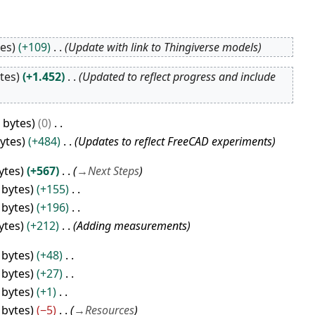
tes
+109
Update with link to Thingiverse models
tes
+1.452
Updated to reflect progress and include
 bytes
0
bytes
+484
Updates to reflect FreeCAD experiments
ytes
+567
→
Next Steps
 bytes
+155
 bytes
+196
ytes
+212
Adding measurements
 bytes
+48
 bytes
+27
 bytes
+1
 bytes
−5
→
Resources