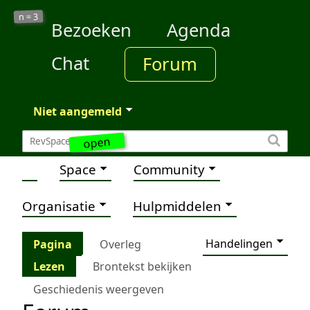
3
n =
Bezoeken
Agenda
Chat
Forum
Niet aangemeld
open
Space
Community
Organisatie
Hulpmiddelen
Handelingen
Pagina
Overleg
Lezen
Brontekst bekijken
Geschiedenis weergeven