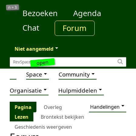
3
n =
Bezoeken
Agenda
Chat
Forum
Niet aangemeld
open
Space
Community
Organisatie
Hulpmiddelen
Handelingen
Pagina
Overleg
Lezen
Brontekst bekijken
Geschiedenis weergeven