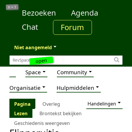
1
n =
Bezoeken
Agenda
Chat
Forum
Niet aangemeld
open
Space
Community
Organisatie
Hulpmiddelen
Handelingen
Pagina
Overleg
Lezen
Brontekst bekijken
Geschiedenis weergeven