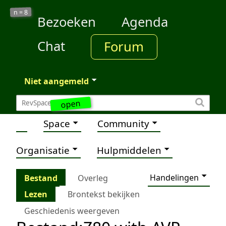
8
n =
Bezoeken
Agenda
Chat
Forum
Niet aangemeld
open
Space
Community
Organisatie
Hulpmiddelen
Handelingen
Bestand
Overleg
Lezen
Brontekst bekijken
Geschiedenis weergeven