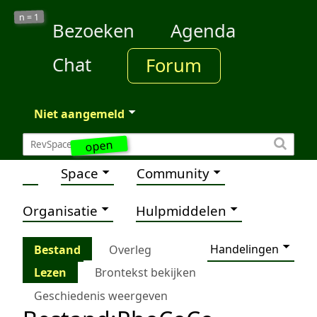
1
n =
Bezoeken
Agenda
Chat
Forum
Niet aangemeld
open
Space
Community
Organisatie
Hulpmiddelen
Handelingen
Bestand
Overleg
Lezen
Brontekst bekijken
Geschiedenis weergeven