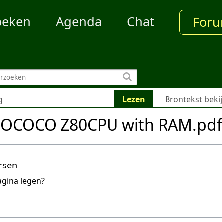
oeken
Agenda
Chat
For
g
Lezen
Brontekst beki
HOCOCO Z80CPU with RAM.pdf
rsen
agina legen?