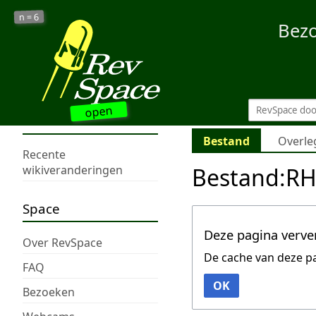
6
n =
Bez
open
Bestand
Overle
Recente
Bestand:R
wikiveranderingen
Space
Deze pagina verve
Over RevSpace
De cache van deze p
FAQ
OK
Bezoeken