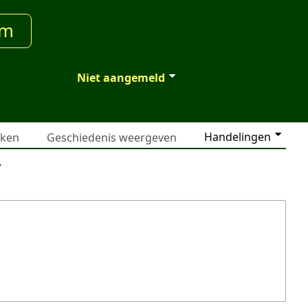
um
Niet aangemeld
Handelingen
jken
Geschiedenis weergeven