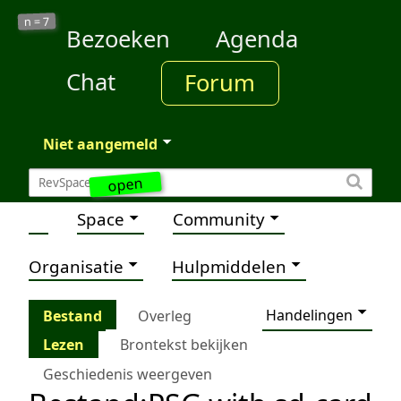
7
n =
Bezoeken
Agenda
Chat
Forum
Niet aangemeld
open
Space
Community
Organisatie
Hulpmiddelen
Handelingen
Bestand
Overleg
Lezen
Brontekst bekijken
Geschiedenis weergeven