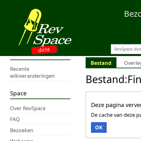
Bez
dicht
Bestand
Overle
Recente
Bestand:Fin
wikiveranderingen
Space
Deze pagina verve
Over RevSpace
De cache van deze p
FAQ
OK
Bezoeken