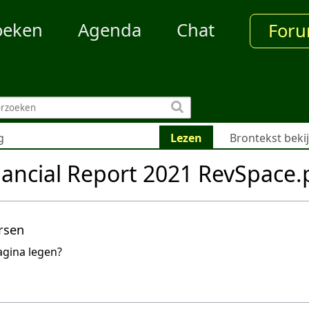
oeken
Agenda
Chat
For
g
Lezen
Brontekst beki
ancial Report 2021 RevSpace.
rsen
agina legen?