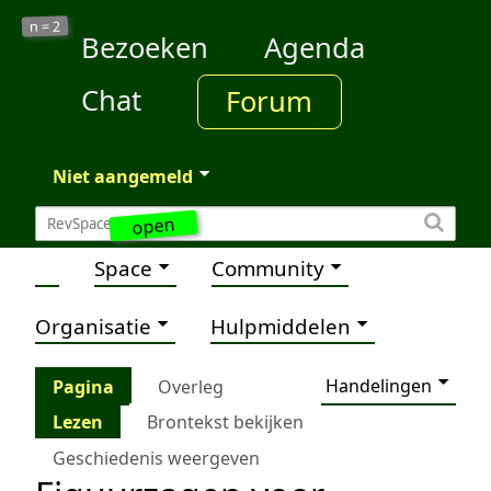
2
n =
Bezoeken
Agenda
Chat
Forum
Niet aangemeld
open
Space
Community
Organisatie
Hulpmiddelen
Handelingen
Pagina
Overleg
Lezen
Brontekst bekijken
Geschiedenis weergeven