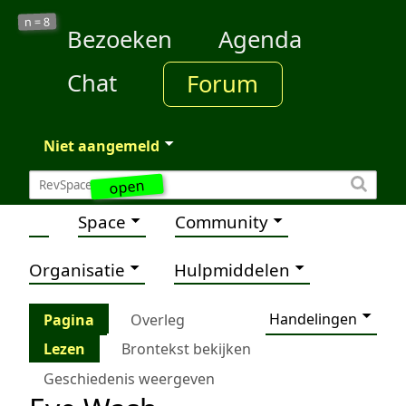
8
n =
Bezoeken
Agenda
Chat
Forum
Niet aangemeld
open
Space
Community
Organisatie
Hulpmiddelen
Handelingen
Pagina
Overleg
Lezen
Brontekst bekijken
Geschiedenis weergeven