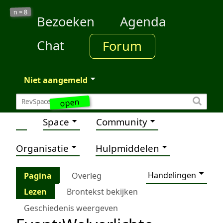
8
n =
Bezoeken
Agenda
Chat
Forum
Niet aangemeld
open
Space
Community
Organisatie
Hulpmiddelen
Handelingen
Pagina
Overleg
Lezen
Brontekst bekijken
Geschiedenis weergeven