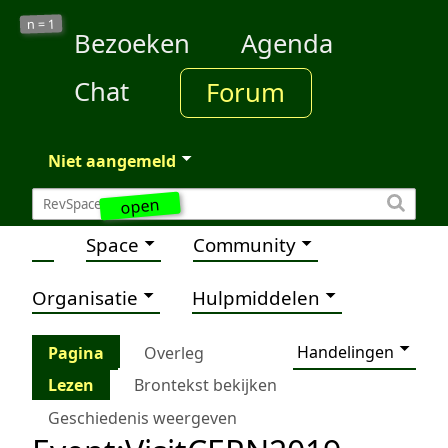
1
n =
Bezoeken
Agenda
Chat
Forum
Niet aangemeld
open
Space
Community
Organisatie
Hulpmiddelen
Handelingen
Pagina
Overleg
Lezen
Brontekst bekijken
Geschiedenis weergeven