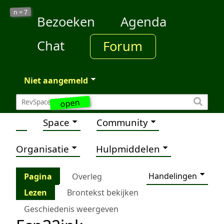
7
n =
Bezoeken
Agenda
Chat
Forum
Niet aangemeld
open
Space
Community
Organisatie
Hulpmiddelen
Handelingen
Pagina
Overleg
Lezen
Brontekst bekijken
Geschiedenis weergeven