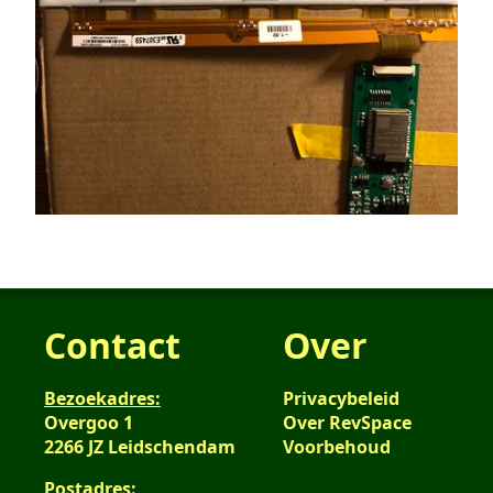
Contact
Over
Bezoekadres:
Privacybeleid
Overgoo 1
Over RevSpace
2266 JZ Leidschendam
Voorbehoud
Postadres: