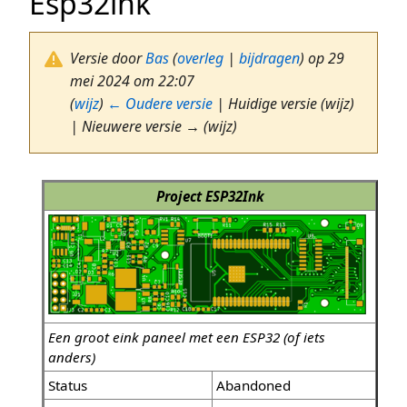
Esp32ink
Versie door
Bas
(
overleg
|
bijdragen
)
op 29
mei 2024 om 22:07
(
wijz
)
← Oudere versie
| Huidige versie (wijz)
| Nieuwere versie → (wijz)
Project ESP32Ink
Een groot eink paneel met een ESP32 (of iets
anders)
Status
Abandoned