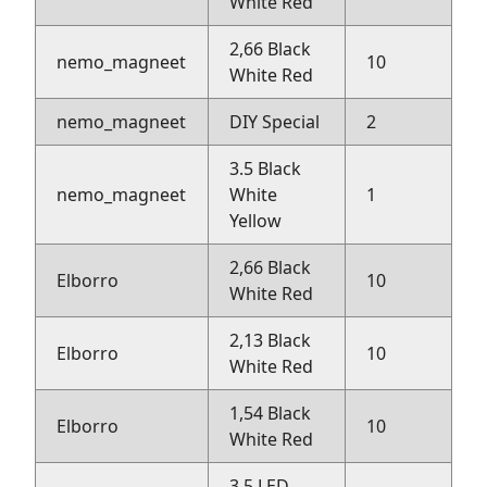
White Red
2,66 Black
nemo_magneet
10
R
White Red
nemo_magneet
DIY Special
2
R
3.5 Black
nemo_magneet
White
1
R
Yellow
2,66 Black
Elborro
10
Bi
White Red
2,13 Black
Elborro
10
Bi
White Red
1,54 Black
Elborro
10
Bi
White Red
3.5 LED