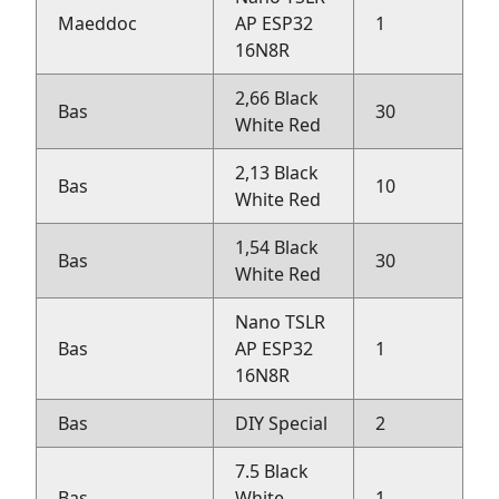
Maeddoc
AP ESP32
1
Bi
16N8R
2,66 Black
Bas
30
R
White Red
2,13 Black
Bas
10
R
White Red
1,54 Black
Bas
30
R
White Red
Nano TSLR
Bas
AP ESP32
1
R
16N8R
Bas
DIY Special
2
R
7.5 Black
Bas
White
1
R