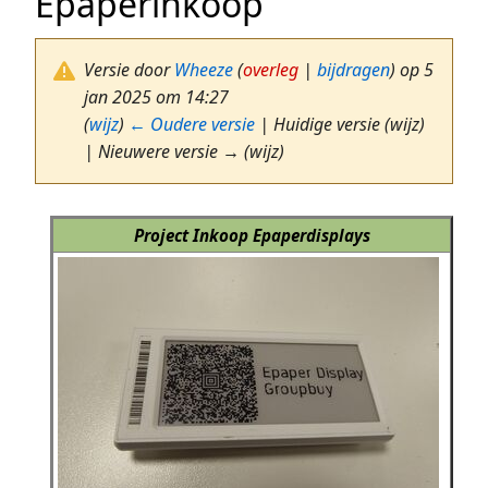
Epaperinkoop
Versie door
Wheeze
(
overleg
|
bijdragen
)
op 5
jan 2025 om 14:27
(
wijz
)
← Oudere versie
| Huidige versie (wijz)
| Nieuwere versie → (wijz)
Project Inkoop Epaperdisplays