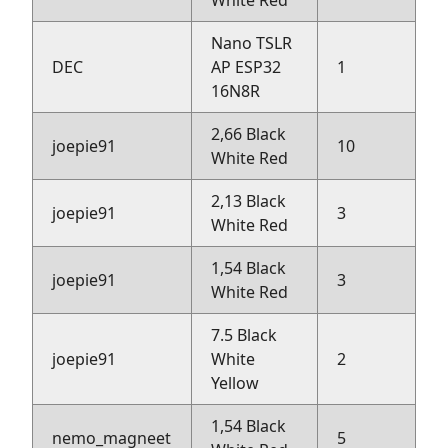
White Red
Nano TSLR
DEC
AP ESP32
1
D
16N8R
2,66 Black
joepie91
10
R
White Red
2,13 Black
joepie91
3
R
White Red
1,54 Black
joepie91
3
R
White Red
7.5 Black
joepie91
White
2
R
Yellow
1,54 Black
nemo_magneet
5
R