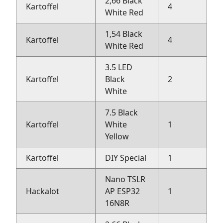
2,66 Black
Kartoffel
4
R
White Red
1,54 Black
Kartoffel
4
R
White Red
3.5 LED
Kartoffel
Black
2
R
White
7.5 Black
Kartoffel
White
1
R
Yellow
Kartoffel
DIY Special
1
R
Nano TSLR
Hackalot
AP ESP32
1
H
16N8R