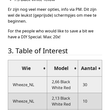
Er zijn nog veel meer opties, info via PM. Dit zijn
wel de leukst (geprijsde) schermpjes om mee te
beginnen.
For the people who would like to save a bit we
have a DIY Special. Max: 20x!
3. Table of Interest
B
Wie
Model
Aantal
2,66 Black
Wheeze_NL
30
I
White Red
2,13 Black
Wheeze_NL
10
I
White Red