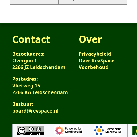
Contact
Over
Bezoekadres:
Privacybeleid
Overgoo 1
Over RevSpace
2266 JZ Leidschendam
Voorbehoud
Postadres:
Vlietweg 15
2266 KA Leidschendam
Bestuur:
board@revspace.nl