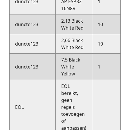
duncte123
AP ESP32
1
H
16N8R
2,13 Black
duncte123
10
H
White Red
2,66 Black
duncte123
10
H
White Red
7.5 Black
duncte123
White
1
H
Yellow
EOL
bereikt,
geen
EOL
regels
toevoegen
of
aanpassen!