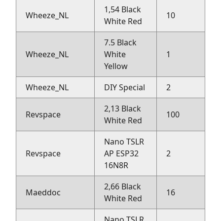
1,54 Black
Wheeze_NL
10
I
White Red
7.5 Black
Wheeze_NL
White
1
I
Yellow
Wheeze_NL
DIY Special
2
R
2,13 Black
Revspace
100
R
White Red
Nano TSLR
Revspace
AP ESP32
2
R
16N8R
2,66 Black
Maeddoc
16
Bi
White Red
Nano TSLR