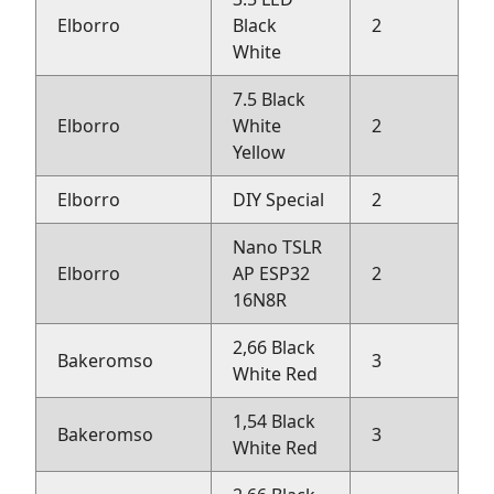
Elborro
Black
2
Bi
White
7.5 Black
Elborro
White
2
Bi
Yellow
Elborro
DIY Special
2
Bi
Nano TSLR
Elborro
AP ESP32
2
Bi
16N8R
2,66 Black
Bakeromso
3
H
White Red
1,54 Black
Bakeromso
3
H
White Red