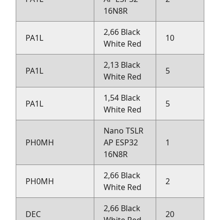
16N8R
2,66 Black
PA1L
10
D
White Red
2,13 Black
PA1L
5
D
White Red
1,54 Black
PA1L
5
D
White Red
Nano TSLR
PH0MH
AP ESP32
1
D
16N8R
2,66 Black
PH0MH
2
D
White Red
2,66 Black
DEC
20
D