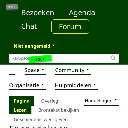
1
n =
Bezoeken
Agenda
Chat
Forum
Niet aangemeld
open
Space
Community
Organisatie
Hulpmiddelen
Handelingen
Pagina
Overleg
Lezen
Brontekst bekijken
Geschiedenis weergeven