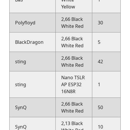
Yellow
2,66 Black
Polyfloyd
30
Bi
White Red
2,66 Black
BlackDragon
5
Bi
White Red
2,66 Black
sting
42
R
White Red
Nano TSLR
sting
AP ESP32
1
R
16N8R
2,66 Black
SynQ
50
R
White Red
2,13 Black
SynQ
10
R