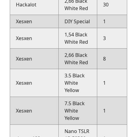
2,66 Black
Hackalot
30
H
White Red
Xesxen
DIY Special
1
H
1,54 Black
Xesxen
3
H
White Red
2,66 Black
Xesxen
8
H
White Red
3.5 Black
Xesxen
White
1
H
Yellow
7.5 Black
Xesxen
White
1
H
Yellow
Nano TSLR