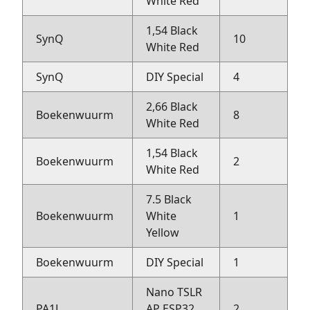
White Red
1,54 Black
SynQ
10
R
White Red
SynQ
DIY Special
4
R
2,66 Black
Boekenwuurm
8
H
White Red
1,54 Black
Boekenwuurm
2
H
White Red
7.5 Black
Boekenwuurm
White
1
H
Yellow
Boekenwuurm
DIY Special
1
H
Nano TSLR
PA1L
AP ESP32
2
D