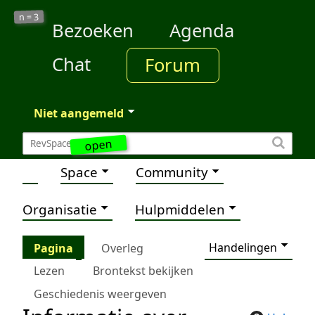
3
n =
Bezoeken
Agenda
Chat
Forum
Niet aangemeld
open
Space
Community
Organisatie
Hulpmiddelen
Handelingen
Pagina
Overleg
Lezen
Brontekst bekijken
Geschiedenis weergeven