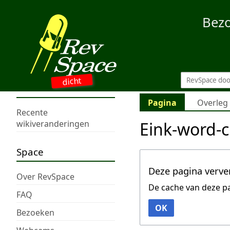
Bez
dicht
Pagina
Overleg
Recente
Eink-word-c
wikiveranderingen
Space
Deze pagina verve
Over RevSpace
De cache van deze p
FAQ
OK
Bezoeken