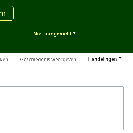
um
Niet aangemeld
Handelingen
jken
Geschiedenis weergeven