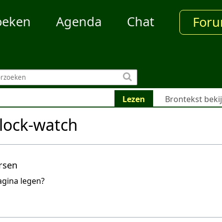
oeken
Agenda
Chat
For
Lezen
Brontekst beki
lock-watch
rsen
agina legen?