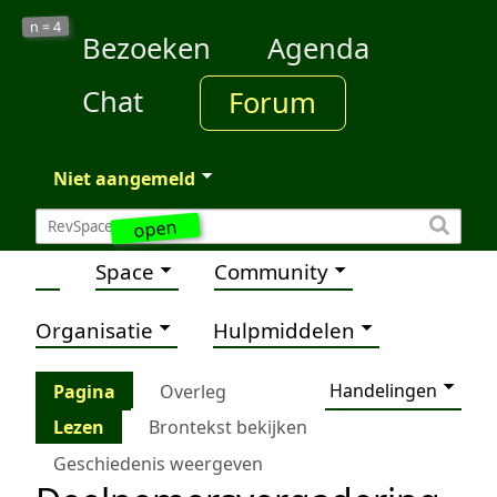
4
n =
Bezoeken
Agenda
Chat
Forum
Niet aangemeld
open
Space
Community
Organisatie
Hulpmiddelen
Handelingen
Pagina
Overleg
Lezen
Brontekst bekijken
Geschiedenis weergeven