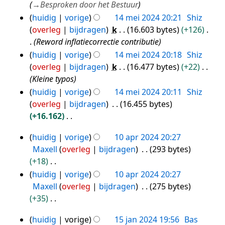
→
Besproken door het Bestuur
huidig
vorige
14 mei 2024 20:21
Shiz
overleg
bijdragen
k
16.603 bytes
+126
Reword inflatiecorrectie contributie
huidig
vorige
14 mei 2024 20:18
Shiz
overleg
bijdragen
k
16.477 bytes
+22
Kleine typos
huidig
vorige
14 mei 2024 20:11
Shiz
overleg
bijdragen
16.455 bytes
+16.162
G
huidig
vorige
10 apr 2024 20:27
e
10
Maxell
overleg
bijdragen
293 bytes
e
apr
+18
n
2024
G
huidig
vorige
10 apr 2024 20:27
b
e
Maxell
overleg
bijdragen
275 bytes
e
e
+35
w
n
G
e
huidig
vorige
15 jan 2024 19:56
Bas
b
e
15
r