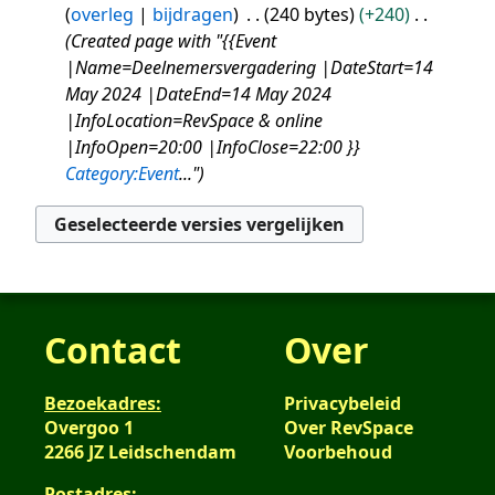
overleg
bijdragen
240 bytes
+240
e
e
jan
k
Created page with "{{Event
w
n
i
2024
|Name=Deelnemersvergadering |DateStart=14
e
b
n
May 2024 |DateEnd=14 May 2024
r
e
g
|InfoLocation=RevSpace & online
k
w
s
|InfoOpen=20:00 |InfoClose=22:00 }}
i
e
s
Category:Event
..."
n
r
a
g
k
m
s
i
e
s
n
n
a
g
v
m
s
a
e
Contact
Over
s
t
n
a
t
v
m
i
Bezoekadres:
Privacybeleid
a
e
n
Overgoo 1
Over RevSpace
t
n
g
2266 JZ Leidschendam
Voorbehoud
t
v
Postadres: