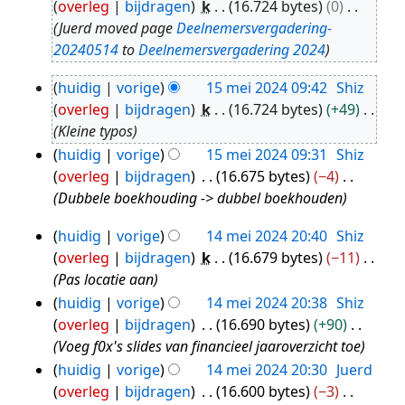
overleg
bijdragen
k
16.724 bytes
0
jun
Juerd moved page
Deelnemersvergadering-
2025
20240514
to
Deelnemersvergadering 2024
huidig
vorige
15 mei 2024 09:42
Shiz
15
overleg
bijdragen
k
16.724 bytes
+49
mei
Kleine typos
2024
huidig
vorige
15 mei 2024 09:31
Shiz
overleg
bijdragen
16.675 bytes
−4
Dubbele boekhouding -> dubbel boekhouden
huidig
vorige
14 mei 2024 20:40
Shiz
14
overleg
bijdragen
k
16.679 bytes
−11
mei
Pas locatie aan
2024
huidig
vorige
14 mei 2024 20:38
Shiz
overleg
bijdragen
16.690 bytes
+90
Voeg f0x's slides van financieel jaaroverzicht toe
huidig
vorige
14 mei 2024 20:30
Juerd
overleg
bijdragen
16.600 bytes
−3