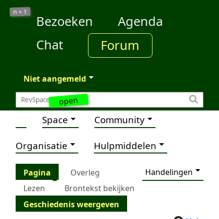
1
n =
Bezoeken
Agenda
Chat
Forum
Niet aangemeld
open
Space
Community
Organisatie
Hulpmiddelen
Handelingen
Pagina
Overleg
Lezen
Brontekst bekijken
Geschiedenis weergeven