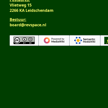
i
a
Vlietweg 15
n
t
2266 KA Leidschendam
g
t
i
Bestuur:
n
board@revspace.nl
g