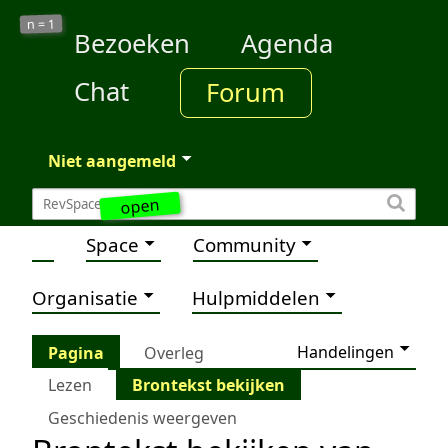
1
n =
Bezoeken
Agenda
Chat
Forum
Niet aangemeld
open
Space
Community
Organisatie
Hulpmiddelen
Handelingen
Pagina
Overleg
Lezen
Brontekst bekijken
Geschiedenis weergeven