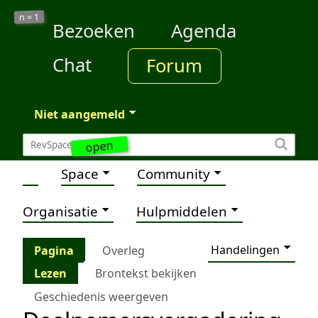
1
n =
Bezoeken
Agenda
Chat
Forum
Niet aangemeld
open
Space
Community
Organisatie
Hulpmiddelen
Handelingen
Pagina
Overleg
Lezen
Brontekst bekijken
Geschiedenis weergeven