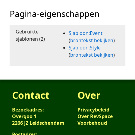
Pagina-eigenschappen
Gebruikte
Sjabloon:Event
sjablonen (2)
(
brontekst bekijken
)
Sjabloon:Style
(
brontekst bekijken
)
Contact
Over
Bezoekadres:
Privacybeleid
Overgoo 1
Over RevSpace
2266 JZ Leidschendam
Voorbehoud
Postadres: