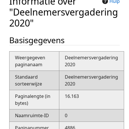
Informatie over
Hulp
"Deelnemersvergadering
2020"
Basisgegevens
Weergegeven
Deelnemersvergadering
paginanaam
2020
Standaard
Deelnemersvergadering
sorteerwijze
2020
Paginalengte (in
16.163
bytes)
Naamruimte-ID
0
Paginanummer
4886