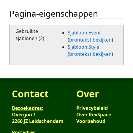
Pagina-eigenschappen
Gebruikte
Sjabloon:Event
sjablonen (2)
(
brontekst bekijken
)
Sjabloon:Style
(
brontekst bekijken
)
Contact
Over
Bezoekadres:
Privacybeleid
Overgoo 1
Over RevSpace
2266 JZ Leidschendam
Voorbehoud
Postadres: