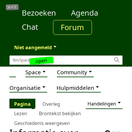
1
n =
Bezoeken
Agenda
Chat
Forum
Niet aangemeld
open
Space
Community
Organisatie
Hulpmiddelen
Handelingen
Pagina
Overleg
Lezen
Brontekst bekijken
Geschiedenis weergeven