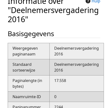
Informatie over
Hulp
"Deelnemersvergadering
2016"
Basisgegevens
Weergegeven
Deelnemersvergadering
paginanaam
2016
Standaard
Deelnemersvergadering
sorteerwijze
2016
Paginalengte (in
17.558
bytes)
Naamruimte-ID
0
Paginanummer
2244