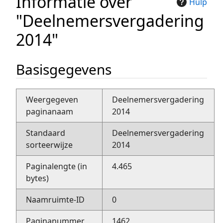
Informatie over
Hulp
"Deelnemersvergadering
2014"
Basisgegevens
Weergegeven
Deelnemersvergadering
paginanaam
2014
Standaard
Deelnemersvergadering
sorteerwijze
2014
Paginalengte (in
4.465
bytes)
Naamruimte-ID
0
Paginanummer
1462