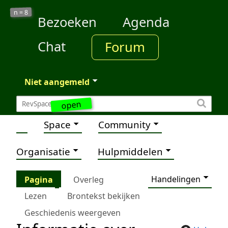
8
n =
Bezoeken
Agenda
Chat
Forum
Niet aangemeld
open
Space
Community
Organisatie
Hulpmiddelen
Handelingen
Pagina
Overleg
Lezen
Brontekst bekijken
Geschiedenis weergeven