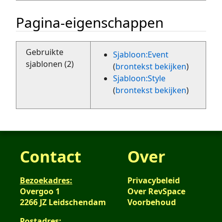
Pagina-eigenschappen
Gebruikte
Sjabloon:Event
sjablonen (2)
(
brontekst bekijken
)
Sjabloon:Style
(
brontekst bekijken
)
Contact
Over
Bezoekadres:
Privacybeleid
Overgoo 1
Over RevSpace
2266 JZ Leidschendam
Voorbehoud
Postadres: