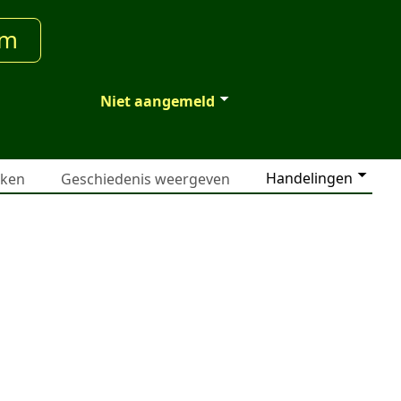
um
Niet aangemeld
Handelingen
jken
Geschiedenis weergeven