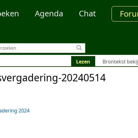
oeken
Agenda
Chat
For
Lezen
Brontekst beki
vergadering-20240514
adering 2024