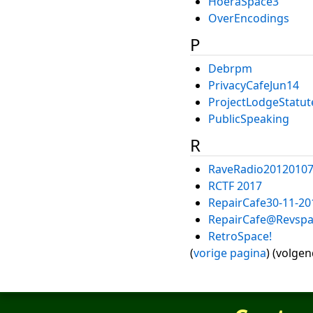
HoeraSpace3
OverEncodings
P
Debrpm
PrivacyCafeJun14
ProjectLodgeStatut
PublicSpeaking
R
RaveRadio2012010
RCTF 2017
RepairCafe30-11-20
RepairCafe@Revspa
RetroSpace!
(
vorige pagina
) (volge