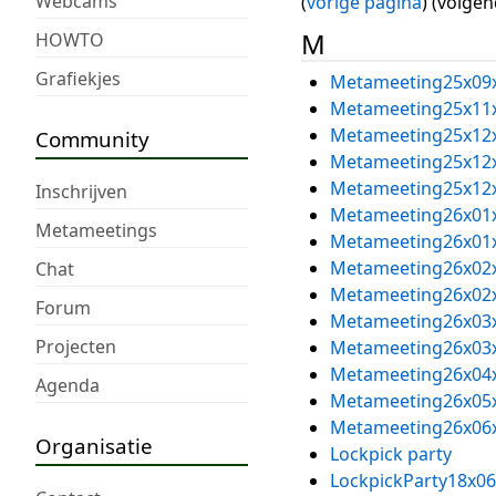
Webcams
(
vorige pagina
) (volge
M
HOWTO
Grafiekjes
Metameeting25x09
Metameeting25x11
Metameeting25x12
Community
Metameeting25x12
Metameeting25x12
Inschrijven
Metameeting26x01
Metameetings
Metameeting26x01
Metameeting26x02
Chat
Metameeting26x02
Forum
Metameeting26x03
Projecten
Metameeting26x03
Metameeting26x04
Agenda
Metameeting26x05
Metameeting26x06
Organisatie
Lockpick party
LockpickParty18x06