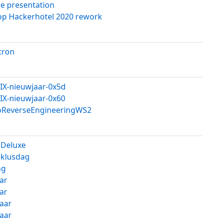
e presentation
p Hackerhotel 2020 rework
tron
IX-nieuwjaar-0x5d
IX-nieuwjaar-0x60
oReverseEngineeringWS2
Deluxe
eklusdag
ng
ar
ar
aar
aar