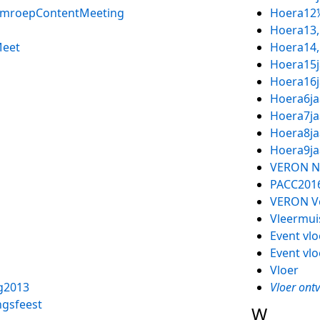
mroepContentMeeting
Hoera12
Hoera13,
eet
Hoera14,
Hoera15j
Hoera16j
Hoera6ja
Hoera7ja
Hoera8ja
Hoera9ja
VERON Na
PACC201
VERON Vo
Vleermui
Event vl
Event vl
Vloer
g2013
Vloer ont
gsfeest
W