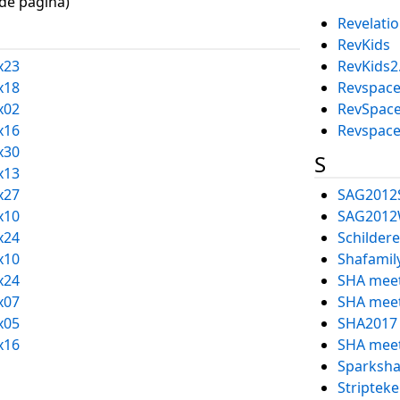
nde pagina)
Revelati
RevKids
x23
RevKids2
x18
Revspace
x02
RevSpac
x16
Revspace
x30
S
x13
x27
SAG2012
x10
SAG201
x24
Schilder
x10
Shafami
x24
SHA mee
x07
SHA meet
x05
SHA2017 
x16
SHA meet
Sparksha
Striptek