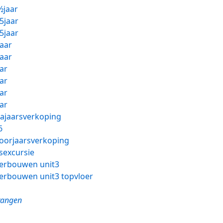
½jaar
5jaar
5jaar
aar
aar
ar
ar
ar
ar
jaarsverkoping
6
orjaarsverkoping
sexcursie
oerbouwen unit3
oerbouwen unit3 topvloer
vangen