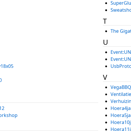
SuperGlu
Sweatsho
T
The Giga
U
Event:UN
Event:UN
y18x05
UsbProt
V
0
VegaBBQ
Ventilati
Verhuizi
12
Hoera4ja
orkshop
Hoera5ja
Hoera10j
Hoera11j