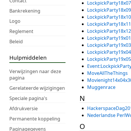
Contact
LockpickParty18x07
LockpickParty18x09
Bankrekening
LockpickParty18x10
Logo
LockpickParty18x11
LockpickParty18x12
Reglement
LockpickParty19x01
Beleid
LockpickParty19x03
LockpickParty19x04
Hulpmiddelen
LockpickParty19x05
Event:LockpickPart
Verwijzingen naar deze
MoveAllTheThings
pagina
Movienight14x04x3
Muggenrace
Gerelateerde wijzigingen
N
Speciale pagina's
HackerspaceDag20
Afdrukversie
Nederlandse PerlW
Permanente koppeling
O
Paginagegevens