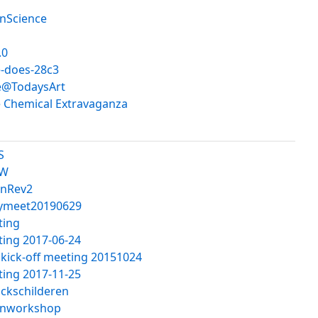
onScience
.0
-does-28c3
e@TodaysArt
 Chemical Extravaganza
S
2W
enRev2
lymeet20190629
ting
ing 2017-06-24
kick-off meeting 20151024
ing 2017-11-25
ckschilderen
enworkshop