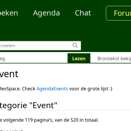
oeken
Agenda
Chat
For
eg
Lezen
Brontekst beki
vent
 RevSpace. Check
AgendaEvents
voor de grote lijst :)
ategorie "Event"
 volgende 119 pagina’s, van de 520 in totaal.