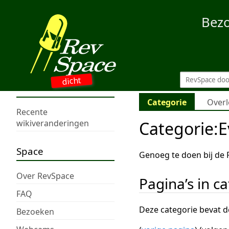
Bez
dicht
Categorie
Overl
Recente
Categorie
:
E
wikiveranderingen
Space
Genoeg te doen bij de
Over RevSpace
Pagina’s in c
FAQ
Deze categorie bevat de
Bezoeken