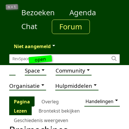
1
n =
Bezoeken
Agenda
Chat
Forum
Niet aangemeld
open
Space
Community
Organisatie
Hulpmiddelen
Handelingen
Pagina
Overleg
Lezen
Brontekst bekijken
Geschiedenis weergeven