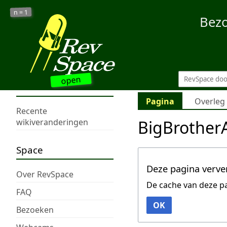
1
n =
Bez
open
Pagina
Overleg
Recente
BigBrother
wikiveranderingen
Space
Deze pagina verve
Over RevSpace
De cache van deze p
FAQ
OK
Bezoeken