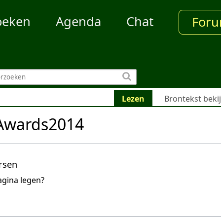
oeken
Agenda
Chat
For
Lezen
Brontekst beki
Awards2014
rsen
agina legen?