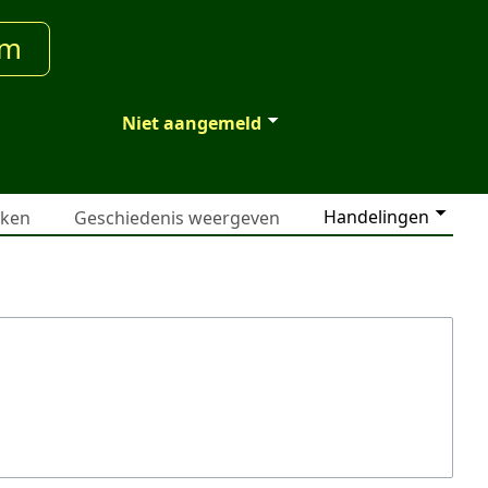
um
Niet aangemeld
Handelingen
jken
Geschiedenis weergeven