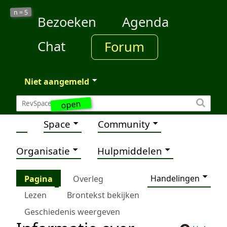
5
n =
Bezoeken
Agenda
Chat
Forum
Niet aangemeld
open
Space
Community
Organisatie
Hulpmiddelen
Handelingen
Pagina
Overleg
Lezen
Brontekst bekijken
Geschiedenis weergeven