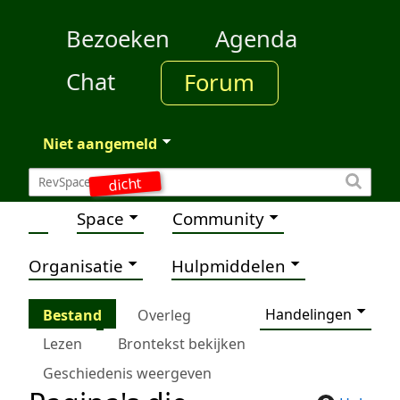
Bezoeken
Agenda
Chat
Forum
Niet aangemeld
dicht
Space
Community
Organisatie
Hulpmiddelen
Handelingen
Bestand
Overleg
Lezen
Brontekst bekijken
Geschiedenis weergeven