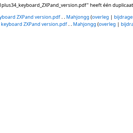
plus34_keyboard_ZXPand_version.pdf" heeft één duplicaat
yboard ZXPand version.pdf
. .
Mahjongg
(
overleg
|
bijdrag
 keyboard ZXPand version.pdf
. .
Mahjongg
(
overleg
|
bijdr