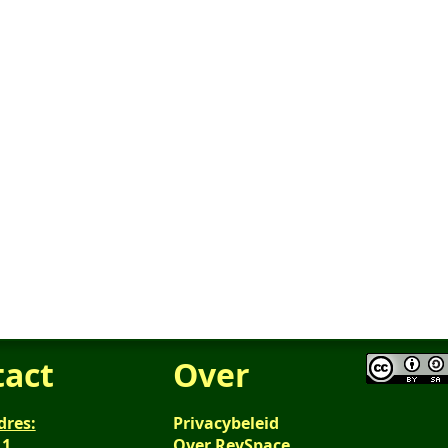
tact
Over
dres:
Privacybeleid
 1
Over RevSpace