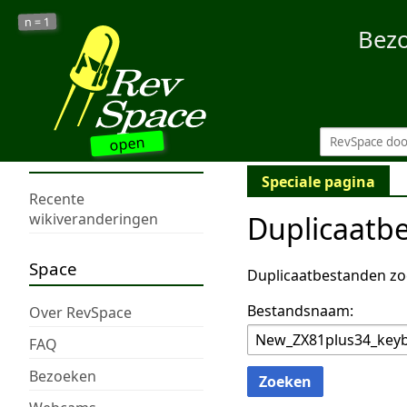
1
n =
Bez
open
Speciale pagina
Recente
Duplicaatb
wikiveranderingen
Space
Duplicaatbestanden zo
Bestandsnaam:
Over RevSpace
FAQ
Bezoeken
Zoeken