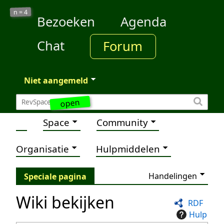
4
n =
Bezoeken
Agenda
Chat
Forum
Niet aangemeld
open
Space
Community
Organisatie
Hulpmiddelen
Handelingen
Speciale pagina
Wiki bekijken
RDF
Hulp