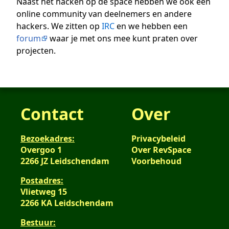
Naast het hacken op de space hebben we ook een
online community van deelnemers en andere
hackers. We zitten op
IRC
en we hebben een
forum
waar je met ons mee kunt praten over
projecten.
Contact
Over
Bezoekadres:
Privacybeleid
Overgoo 1
Over RevSpace
2266 JZ Leidschendam
Voorbehoud
Postadres:
Vlietweg 15
2266 KA Leidschendam
Bestuur: