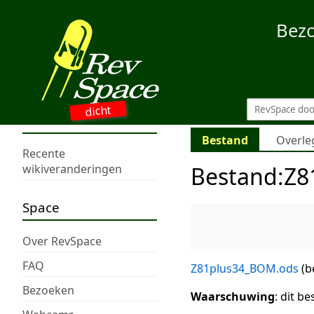
Bez
dicht
Bestand
Overle
Recente
Bestand
:
Z8
wikiveranderingen
Space
Over RevSpace
FAQ
Z81plus34_BOM.ods
(b
Bezoeken
Waarschuwing
: dit 