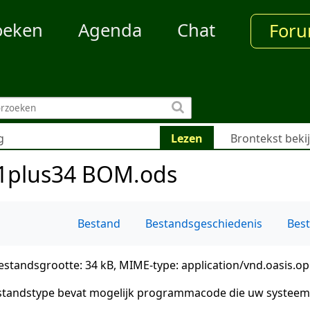
oeken
Agenda
Chat
For
g
Lezen
Brontekst beki
1plus34 BOM.ods
Bestand
Bestandsgeschiedenis
Bes
estandsgrootte: 34 kB, MIME-type:
application/vnd.oasis.
bestandstype bevat mogelijk programmacode die uw systee