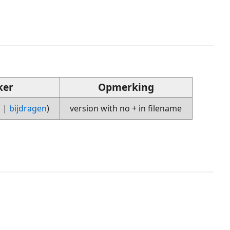
ker
Opmerking
g
|
bijdragen
)
version with no + in filename