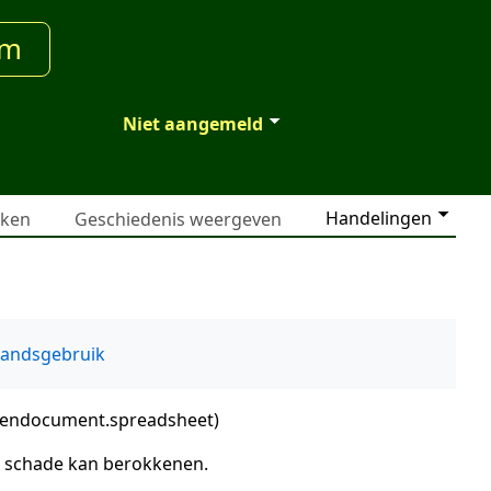
um
Niet aangemeld
Handelingen
jken
Geschiedenis weergeven
tandsgebruik
opendocument.spreadsheet
)
m schade kan berokkenen.