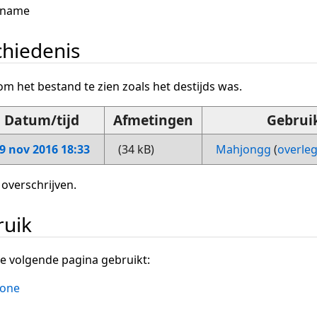
lename
hiedenis
om het bestand te zien zoals het destijds was.
Datum/tijd
Afmetingen
Gebrui
9 nov 2016 18:33
(34 kB)
Mahjongg
(
overle
 overschrijven.
ruik
e volgende pagina gebruikt:
lone