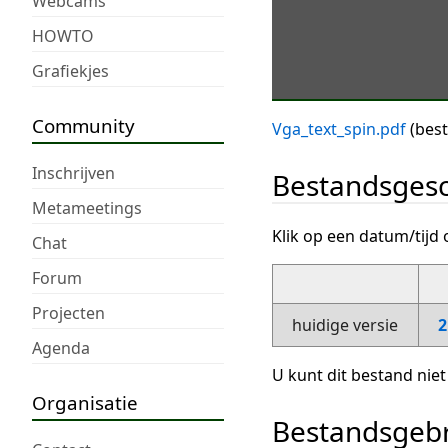
Webcams
HOWTO
Grafiekjes
Community
Vga_text_spin.pdf
(bes
Inschrijven
Bestandsgesc
Metameetings
Klik op een datum/tijd 
Chat
Forum
Projecten
huidige versie
2
Agenda
U kunt dit bestand niet
Organisatie
Bestandsgeb