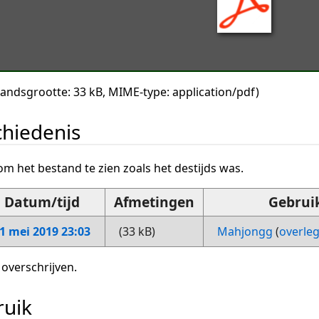
tandsgrootte: 33 kB, MIME-type:
application/pdf
)
hiedenis
om het bestand te zien zoals het destijds was.
Datum/tijd
Afmetingen
Gebrui
1 mei 2019 23:03
(33 kB)
Mahjongg
(
overle
 overschrijven.
ruik