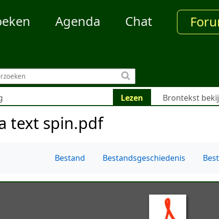
oeken
Agenda
Chat
For
g
Lezen
Brontekst beki
a text spin.pdf
Bestand
Bestandsgeschiedenis
Bes