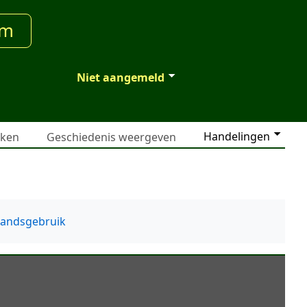
um
Niet aangemeld
Handelingen
jken
Geschiedenis weergeven
tandsgebruik