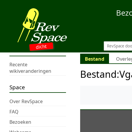
Bez
dicht
Bestand
Overle
Recente
Bestand
:
Vg
wikiveranderingen
Space
Over RevSpace
FAQ
Bezoeken