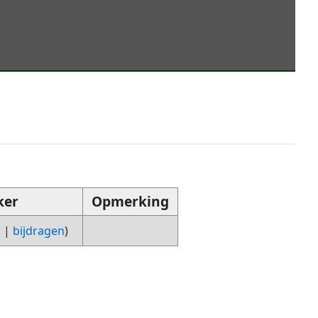
ker
Opmerking
g
|
bijdragen
)